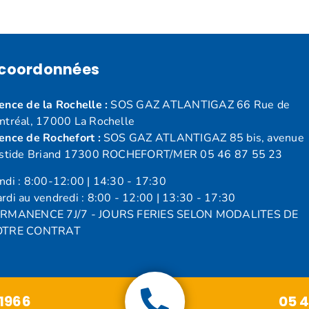
 coordonnées
nce de la Rochelle :
SOS GAZ ATLANTIGAZ 66 Rue de
ntréal, 17000 La Rochelle
ence de Rochefort :
SOS GAZ ATLANTIGAZ 85 bis, avenue
istide Briand 17300 ROCHEFORT/MER 05 46 87 55 23
ndi : 8:00-12:00 | 14:30 - 17:30
rdi au vendredi : 8:00 - 12:00 | 13:30 - 17:30
RMANENCE 7J/7 - JOURS FERIES SELON MODALITES DE
OTRE CONTRAT
1966
05 4