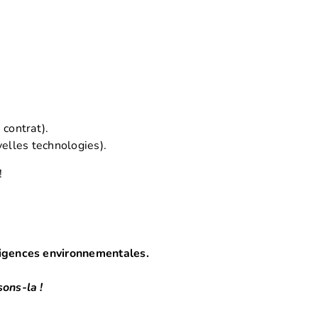
 contrat).
elles technologies).
!
xigences environnementales.
sons-la !