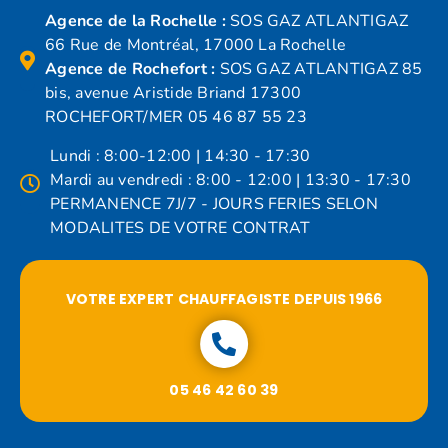
Agence de la Rochelle :
SOS GAZ ATLANTIGAZ
66 Rue de Montréal, 17000 La Rochelle
Agence de Rochefort :
SOS GAZ ATLANTIGAZ 85
bis, avenue Aristide Briand 17300
ROCHEFORT/MER 05 46 87 55 23
Lundi : 8:00-12:00 | 14:30 - 17:30
Mardi au vendredi : 8:00 - 12:00 | 13:30 - 17:30
PERMANENCE 7J/7 - JOURS FERIES SELON
MODALITES DE VOTRE CONTRAT
VOTRE EXPERT CHAUFFAGISTE DEPUIS 1966
05 46 42 60 39