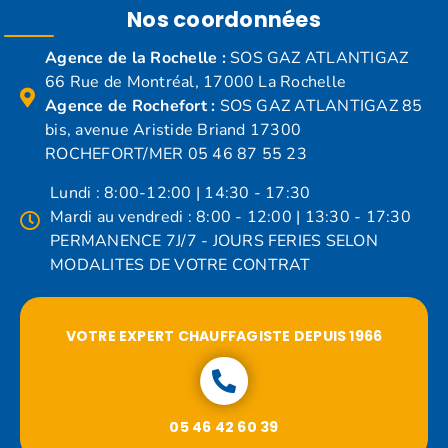
Nos coordonnées
Agence de la Rochelle :
SOS GAZ ATLANTIGAZ
66 Rue de Montréal, 17000 La Rochelle
Agence de Rochefort :
SOS GAZ ATLANTIGAZ 85
bis, avenue Aristide Briand 17300
ROCHEFORT/MER 05 46 87 55 23
Lundi : 8:00-12:00 | 14:30 - 17:30
Mardi au vendredi : 8:00 - 12:00 | 13:30 - 17:30
PERMANENCE 7J/7 - JOURS FERIES SELON
MODALITES DE VOTRE CONTRAT
VOTRE EXPERT CHAUFFAGISTE DEPUIS 1966
05 46 42 60 39