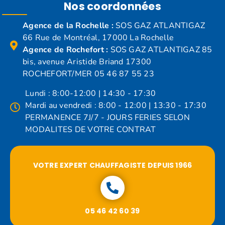
Nos coordonnées
Agence de la Rochelle :
SOS GAZ ATLANTIGAZ
66 Rue de Montréal, 17000 La Rochelle
Agence de Rochefort :
SOS GAZ ATLANTIGAZ 85
bis, avenue Aristide Briand 17300
ROCHEFORT/MER 05 46 87 55 23
Lundi : 8:00-12:00 | 14:30 - 17:30
Mardi au vendredi : 8:00 - 12:00 | 13:30 - 17:30
PERMANENCE 7J/7 - JOURS FERIES SELON
MODALITES DE VOTRE CONTRAT
VOTRE EXPERT CHAUFFAGISTE DEPUIS 1966
05 46 42 60 39